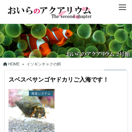
HOME
»
イソギンチャクの餌
スベスベサンゴヤドカリご入海です！
海道システム