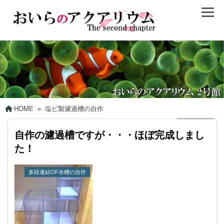
HOME
»
塩ビ製濾過槽の自作
自作の濾過槽ですが・・・ほぼ完成しまし
た！
多段連結OF水槽の自作