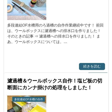
多段連結OF水槽用のろ過槽の自作作業継続中です！ 前回
は、ウールボックスに濾過槽への排水口を作りました！
そのときの記事 ⇒ 濾過槽への排水口を作りました！ ま
あ、ウールボックスについては、…
続きを読む
濾過槽＆ウールボックス自作！塩ビ板の切
断面にカンナ掛けの処理をしました！
多段連結OF水槽の自作