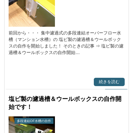
前回から・・・ 集中濾過式の多段連結オーバーフロー水
槽（マンション水槽）の 塩ビ製の濾過槽＆ウールボック
スの自作を開始しました！ そのときの記事 ⇒ 塩ビ製の濾
過槽＆ウールボックスの自作開始…
続きを読む
塩ビ製の濾過槽＆ウールボックスの自作開
始です！
多段連結OF水槽の自作